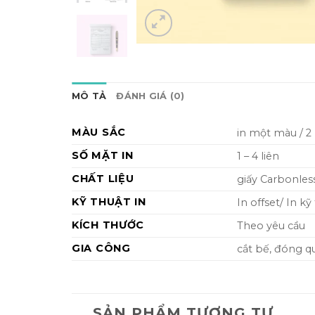
MÔ TẢ
ĐÁNH GIÁ (0)
MÀU SẮC
in một màu / 
SỐ MẶT IN
1 – 4 liên
CHẤT LIỆU
giấy Carbonles
KỸ THUẬT IN
In offset/ In kỹ
KÍCH THƯỚC
Theo yêu cầu
GIA CÔNG
cắt bế, đóng qu
SẢN PHẨM TƯƠNG TỰ