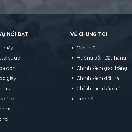
VỤ NỔI BẬT
VỀ CHÚNG TÔI
úi giấy
Giới thiệu
catalogue
Hướng dẫn đặt hàng
hóa đơn
Chính sách giao hàng
ộp giấy
Chính sách đổi trả
rofile
Chính sách bảo mật
ẹp file
Liên hệ
phong bì
ờ rơi