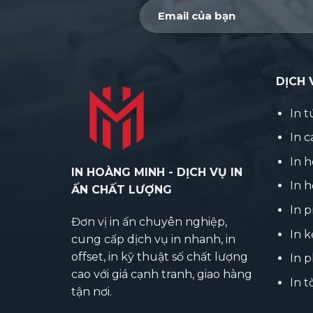
DỊCH 
In t
In 
In 
IN HOÀNG MINH - DỊCH VỤ IN
In h
ẤN CHẤT LƯỢNG
In p
Đơn vị in ấn chuyên nghiệp,
In k
cung cấp dịch vụ in nhanh, in
offset, in kỹ thuật số chất lượng
In 
cao với giá cạnh tranh, giao hàng
In t
tận nơi.