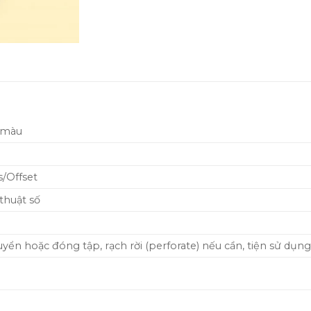
2 màu
s/Offset
 thuật số
yển hoặc đóng tập, rạch rời (perforate) nếu cần, tiện sử dụng