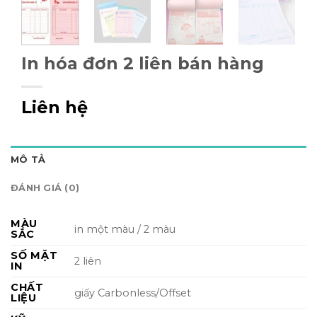
In hóa đơn 2 liên bán hàng
Liên hệ
MÔ TẢ
ĐÁNH GIÁ (0)
MÀU
in một màu / 2 màu
SẮC
SỐ MẶT
2 liên
IN
CHẤT
giấy Carbonless/Offset
LIỆU