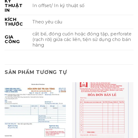
KỸ
THUẬT
In offset/ In kỹ thuật số
IN
KÍCH
Theo yêu cầu
THƯỚC
cắt bế, đóng cuốn hoặc đóng tập, perforate
GIA
(rạch rời) giữa các liên, tiện sử dụng cho bán
CÔNG
hàng
SẢN PHẨM TƯƠNG TỰ