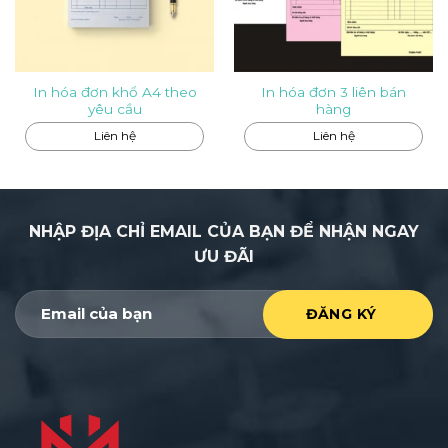
In hóa đơn khổ A4 theo
In hóa đơn 3 liên bán
yêu cầu
hàng
Liên hệ
Liên hệ
NHẬP ĐỊA CHỈ EMAIL CỦA BẠN ĐỂ NHẬN NGAY
ƯU ĐÃI