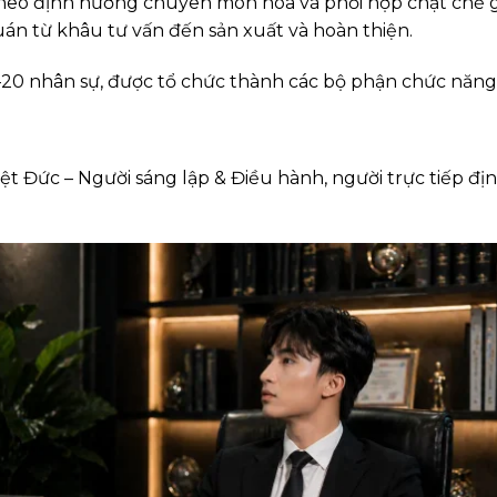
theo định hướng chuyên môn hóa và phối hợp chặt chẽ 
án từ khâu tư vấn đến sản xuất và hoàn thiện.
5–20 nhân sự, được tổ chức thành các bộ phận chức năng 
 Đức – Người sáng lập & Điều hành, người trực tiếp đị