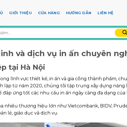
HỦ
GIỚI THIỆU
CỬA HÀNG
HƯỚNG DẪN
LIÊN HỆ
Minh và dịch vụ in ấn chuyên ng
p tại Hà Nội
rong lĩnh vực thiết kế, in ấn và gia công thành phẩm, c
h lập từ năm 2020, chúng tôi tập trung xây dựng năng lự
 đáp ứng tốt các nhu cầu in ấn ngày càng đa dạng của 
 của nhiều thương hiệu lớn như Vietcombank, BIDV, Prud
án lẻ, giáo dục và dịch vụ.