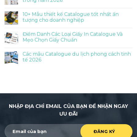
trong năm 2026
10+ Mẫu thiết kế Catalogue tốt nhất ấn
tượng cho doanh nghiệp
Điểm Danh Các Loại Giấy In Catalogue Và
Mẹo Chọn Giấy Chuẩn
Các mẫu Catalogue du lịch phong cách tinh
tế 2026
NHẬP ĐỊA CHỈ EMAIL CỦA BẠN ĐỂ NHẬN NGAY
ƯU ĐÃI