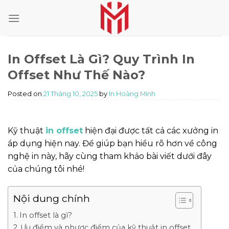
Skip
to
content
In Offset Là Gì? Quy Trình In
Offset Như Thế Nào?
Posted on
21 Tháng 10, 2025
by
In Hoàng Minh
Kỹ thuật
in offset
hiện đại được tất cả các xưởng in
áp dụng hiện nay. Để giúp bạn hiểu rõ hơn về công
nghệ in này, hãy cùng tham khảo bài viết dưới đây
của chúng tôi nhé!
Nội dung chính
In offset là gì?
Ưu điểm và nhược điểm của kỹ thuật in offset