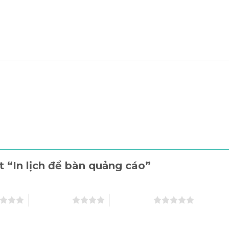
t “In lịch để bàn quảng cáo”
4 trên 5 sao
5 trên 5 sao