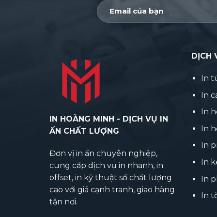
DỊCH 
In t
In 
In 
IN HOÀNG MINH - DỊCH VỤ IN
In h
ẤN CHẤT LƯỢNG
In p
Đơn vị in ấn chuyên nghiệp,
In k
cung cấp dịch vụ in nhanh, in
offset, in kỹ thuật số chất lượng
In 
cao với giá cạnh tranh, giao hàng
In t
tận nơi.