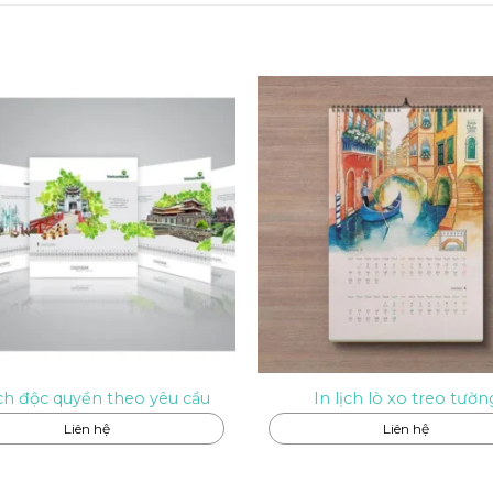
ịch độc quyền theo yêu cầu
In lịch lò xo treo tườn
Liên hệ
Liên hệ