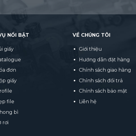
VỤ NỔI BẬT
VỀ CHÚNG TÔI
úi giấy
Giới thiệu
catalogue
Hướng dẫn đặt hàng
hóa đơn
Chính sách giao hàng
ộp giấy
Chính sách đổi trả
rofile
Chính sách bảo mật
ẹp file
Liên hệ
phong bì
ờ rơi