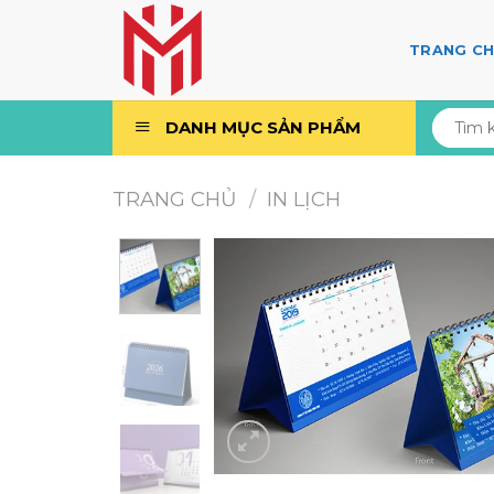
Skip
to
TRANG C
content
Tìm
DANH MỤC SẢN PHẨM
kiếm:
TRANG CHỦ
/
IN LỊCH