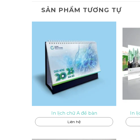
SẢN PHẨM TƯƠNG TỰ
In lịch chữ A để bàn
In l
Liên hệ