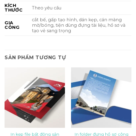
KÍCH
Theo yêu cầu
THƯỚC
cắt bế, gấp tạo hình, dán kẹp, cán màng
GIA
mờ/bóng, tiện dùng đựng tài liệu, hồ sơ và
CÔNG
tạo vẻ sang trọng
SẢN PHẨM TƯƠNG TỰ
In kẹp file bất động sản
In folder đựng hồ sơ công