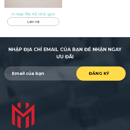
In kẹp file A5 nhỏ gọn
Liên hệ
NHẬP ĐỊA CHỈ EMAIL CỦA BẠN ĐỂ NHẬN NGAY
ƯU ĐÃI