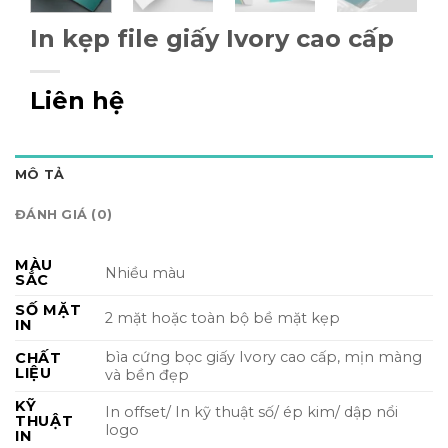
In kẹp file giấy Ivory cao cấp
Liên hệ
MÔ TẢ
ĐÁNH GIÁ (0)
MÀU
Nhiều màu
SẮC
SỐ MẶT
2 mặt hoặc toàn bộ bề mặt kẹp
IN
bìa cứng bọc giấy Ivory cao cấp, mịn màng
CHẤT
LIỆU
và bền đẹp
KỸ
In offset/ In kỹ thuật số/ ép kim/ dập nổi
THUẬT
logo
IN