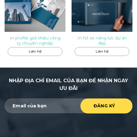
In profile giới thiệu công
In hồ sơ năng lực dự án
ty chuyên nghiệp
đẹp
Liên hệ
Liên hệ
NHẬP ĐỊA CHỈ EMAIL CỦA BẠN ĐỂ NHẬN NGAY
ƯU ĐÃI