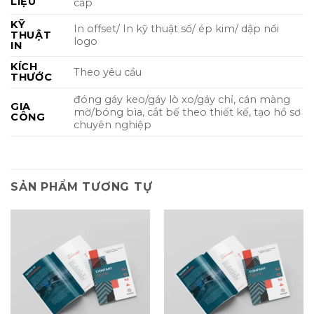
LIỆU
cấp
KỸ
In offset/ In kỹ thuật số/ ép kim/ dập nổi
THUẬT
logo
IN
KÍCH
Theo yêu cầu
THƯỚC
đóng gáy keo/gáy lò xo/gáy chỉ, cán màng
GIA
mờ/bóng bìa, cắt bế theo thiết kế, tạo hồ sơ
CÔNG
chuyên nghiệp
SẢN PHẨM TƯƠNG TỰ