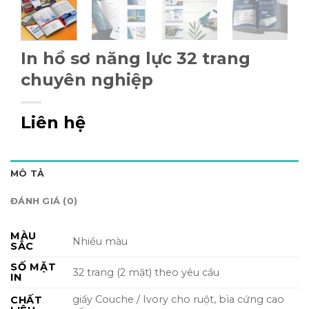
In hồ sơ năng lực 32 trang
chuyên nghiệp
Liên hệ
MÔ TẢ
ĐÁNH GIÁ (0)
MÀU
Nhiều màu
SẮC
SỐ MẶT
32 trang (2 mặt) theo yêu cầu
IN
giấy Couche / Ivory cho ruột, bìa cứng cao
CHẤT