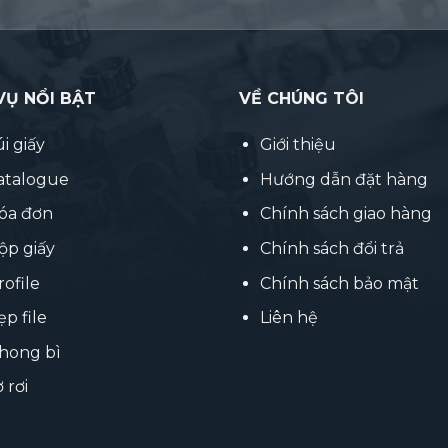
VỤ NỔI BẬT
VỀ CHÚNG TÔI
úi giấy
Giới thiệu
catalogue
Hướng dẫn đặt hàng
hóa đơn
Chính sách giao hàng
ộp giấy
Chính sách đổi trả
rofile
Chính sách bảo mật
ẹp file
Liên hệ
phong bì
ờ rơi