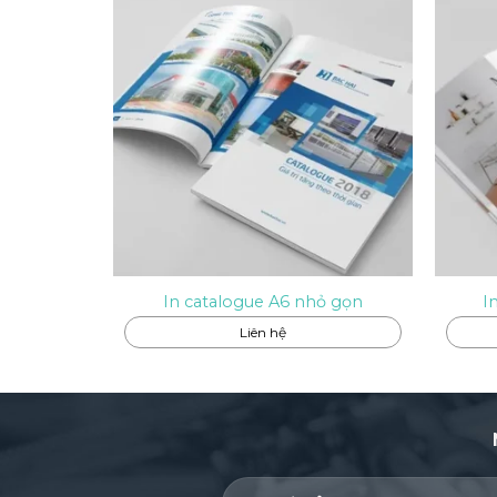
In catalogue A6 nhỏ gọn
I
Liên hệ