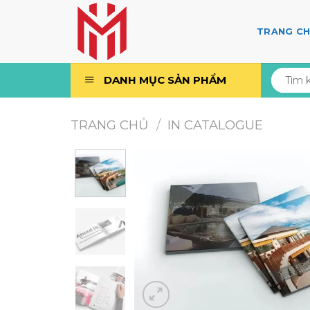
Skip
to
TRANG C
content
Tìm
DANH MỤC SẢN PHẨM
kiếm:
TRANG CHỦ
/
IN CATALOGUE