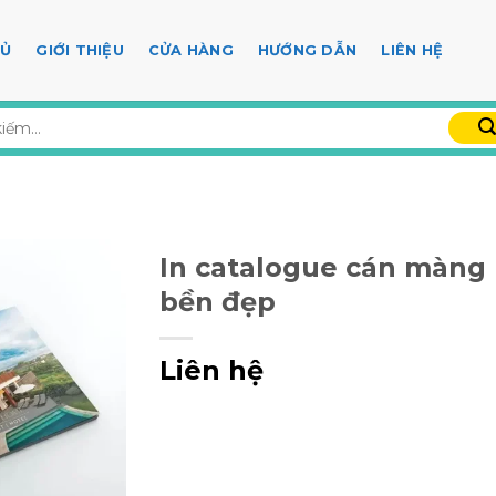
HỦ
GIỚI THIỆU
CỬA HÀNG
HƯỚNG DẪN
LIÊN HỆ
In catalogue cán màng
bền đẹp
Liên hệ