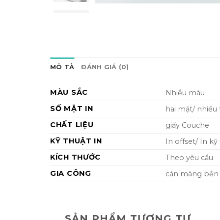
MÔ TẢ
ĐÁNH GIÁ (0)
MÀU SẮC
Nhiều màu
SỐ MẶT IN
hai mặt/ nhiều
CHẤT LIỆU
giấy Couche
KỸ THUẬT IN
In offset/ In kỹ
KÍCH THƯỚC
Theo yêu cầu
GIA CÔNG
cán màng bền đ
SẢN PHẨM TƯƠNG TỰ