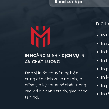
DỊCH 
In t
In 
In 
IN HOÀNG MINH - DỊCH VỤ IN
In h
ẤN CHẤT LƯỢNG
In p
Đơn vị in ấn chuyên nghiệp,
In k
cung cấp dịch vụ in nhanh, in
offset, in kỹ thuật số chất lượng
In 
cao với giá cạnh tranh, giao hàng
In t
tận nơi.