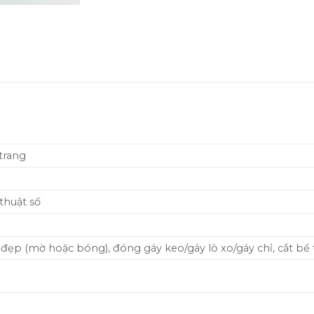
 trang
 thuật số
ẹp (mờ hoặc bóng), đóng gáy keo/gáy lò xo/gáy chỉ, cắt bế 