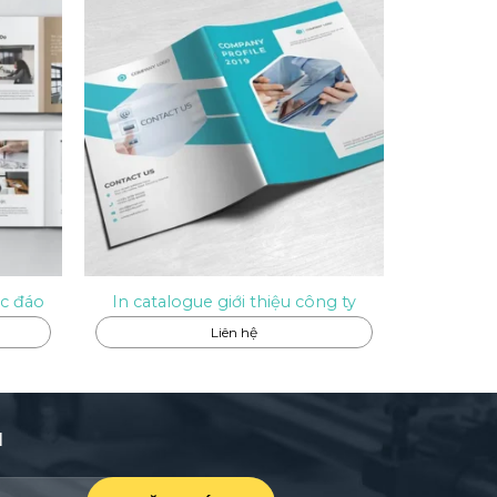
c đáo
In catalogue giới thiệu công ty
Liên hệ
I