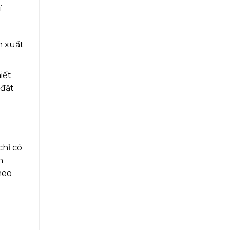
í
n xuất
iết
 đặt
chỉ có
n
heo