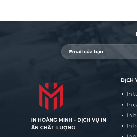
DỊCH 
In t
In 
In 
IN HOÀNG MINH - DỊCH VỤ IN
In h
ẤN CHẤT LƯỢNG
In p