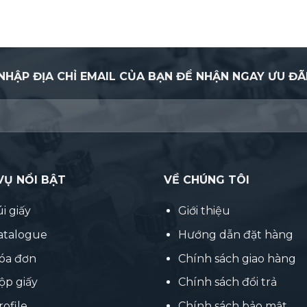
NHẬP ĐỊA CHỈ EMAIL CỦA BẠN ĐỂ NHẬN NGAY ƯU ĐÃ
VỤ NỔI BẬT
VỀ CHÚNG TÔI
úi giấy
Giới thiệu
catalogue
Hướng dẫn đặt hàng
hóa đơn
Chính sách giao hàng
ộp giấy
Chính sách đổi trả
rofile
Chính sách bảo mật