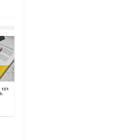
 tốt
h