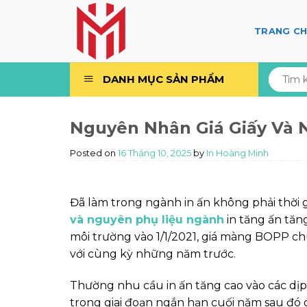
Skip
to
TRANG C
content
Tìm
DANH MỤC SẢN PHẨM
kiếm:
Nguyên Nhân Giá Giấy Và 
Posted on
16 Tháng 10, 2025
by
In Hoàng Minh
Đã làm trong ngành in ấn không phải thời 
và nguyên phụ liệu ngành
in tăng ấn tăng
môi trường vào 1/1/2021, giá màng BOPP c
với cùng kỳ những năm trước.
Thường nhu cầu in ấn tăng cao vào các dịp
trong giai đoạn ngắn hạn cuối năm sau đó 