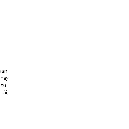
quan
thay
 từ
tải,