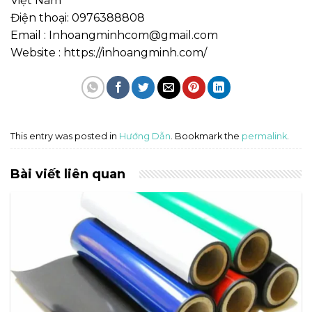
Việt Nam
Điện thoại: 0976388808
Email : Inhoangminhcom@gmail.com
Website : https://inhoangminh.com/
This entry was posted in
Hướng Dẫn
. Bookmark the
permalink
.
Bài viết liên quan