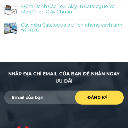
Điểm Danh Các Loại Giấy In Catalogue Và
Mẹo Chọn Giấy Chuẩn
Các mẫu Catalogue du lịch phong cách tinh
tế 2026
NHẬP ĐỊA CHỈ EMAIL CỦA BẠN ĐỂ NHẬN NGAY
ƯU ĐÃI