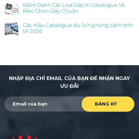
Điểm Danh Các Loại Giấy In Catalogue Và
Mẹo Chọn Giấy Chuẩn
Các mẫu Catalogue du lịch phong cách tinh
tế 2026
NHẬP ĐỊA CHỈ EMAIL CỦA BẠN ĐỂ NHẬN NGAY
ƯU ĐÃI