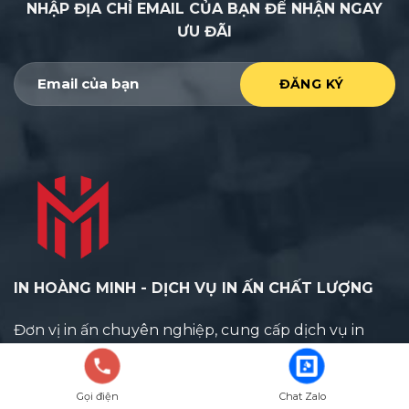
NHẬP ĐỊA CHỈ EMAIL CỦA BẠN ĐỂ NHẬN NGAY
ƯU ĐÃI
IN HOÀNG MINH - DỊCH VỤ IN ẤN CHẤT LƯỢNG
Đơn vị in ấn chuyên nghiệp, cung cấp dịch vụ in
nhanh, in offset, in kỹ thuật số chất lượng cao với giá
cạnh tranh, giao hàng tận nơi.
Gọi điện
Chat Zalo